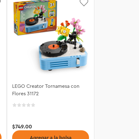
LEGO Creator Tornamesa con
Flores 31172
$
749
.
00
Agregar a la bolsa