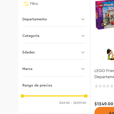
Filtro
Departamento
Friends
Categoría
Ideas
Disney Princesas
Edades
Icons
18+
Gru 4: Mi villano favorito
Marca
LEGO Frie
Departam
7+
Disney
LEGO
Rango de precios
8+
Creator 3in1
6+
$749.00
–
$2599.00
$
1249
.
00
4+
Ag