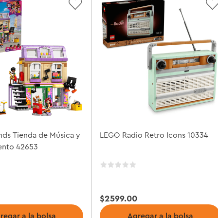
nds Tienda de Música y
LEGO Radio Retro Icons 10334
ento 42653
$
2599
.
00
regar a la bolsa
Agregar a la bolsa