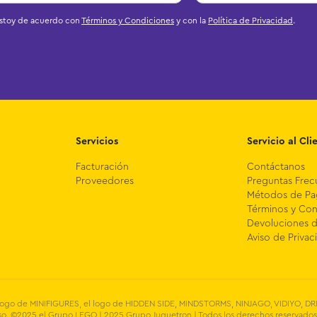
estoy de acuerdo con
Términos y Condiciones
y con la
Política de Privacidad
.
Servicios
Servicio al Cli
Facturación
Contáctanos
Proveedores
Preguntas Frec
Métodos de P
Términos y Con
Devoluciones 
Aviso de Privac
el logo de MINIFIGURES, el logo de HIDDEN SIDE, MINDSTORMS, NINJAGO, VIDIYO, 
. ©2025 el Grupo LEGO | 2025 Grupo Juguetron | Todos los derechos reservados 