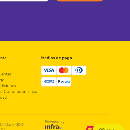
ente
Medios de pago
uentes
ago
diciones
de Compras en Línea
idad
Powered by
DREAMZzz y NEXO
® |