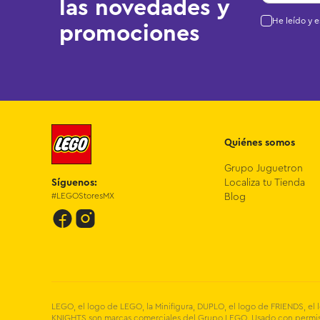
las novedades y
He leído y 
promociones
Quiénes somos
Grupo Juguetron
Síguenos:
Localiza tu Tienda
#LEGOStoresMX
Blog
LEGO, el logo de LEGO, la Minifigura, DUPLO, el logo de FRIENDS, 
KNIGHTS son marcas comerciales del Grupo LEGO. Usado con permiso