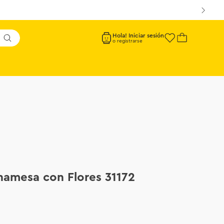
Hola! Iniciar sesión
namesa con Flores 31172