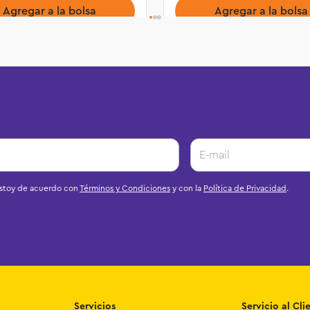
Agregar a la bolsa
Agregar a la bolsa
estoy de acuerdo con
Términos y Condiciones
y con la
Política de Privacidad
.
Servicios
Servicio al Cli