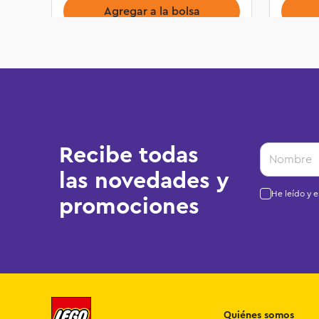
Agregar a la bolsa
Recibe todas
las novedades y
He leído y 
promociones
Quiénes somos