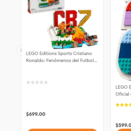
LEGO Editions Sports Cristiano
Ronaldo: Fenómenos del Futbol
43012
LEGO E
Oficial
2026™
$
699
.
00
$
599
.