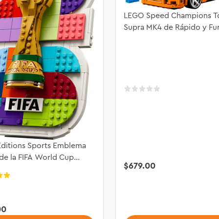
LEGO Speed Champions T
Supra MK4 de Rápido y Fu
77260
ditions Sports Emblema
 de la FIFA World Cup
$
679
.
00
 43032
00