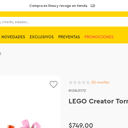
Compra en línea y recoge en tienda
 interés, edades...
NOVEDADES
EXCLUSIVOS
PREVENTAS
PROMOCIONES
2
(
0
)
103431172
LEGO Creator Tor
$
749
.
00