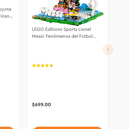
oyota
rioso
LEGO Editions Sports Lionel
Messi: Fenómenos del Futbol
43011
$
699
.
00