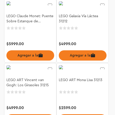
LEGO Claude Monet: Puente
LEGO Galaxia Vía Láctea
Sobre Estanque de
31212
Nenúfares 31220
$
5999
.
00
$
4999
.
00
Agregar a la bolsa
Agregar a la bolsa
LEGO ART Vincent van
LEGO ART Mona Lisa 31213
Gogh: Los Girasoles 31215
$
4999
.
00
$
2599
.
00