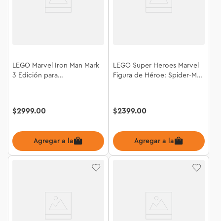
LEGO Marvel Iron Man Mark
LEGO Super Heroes Marvel
3 Edición para
Figura de Héroe: Spider-Man
Coleccionistas 76344
76346
$
2999
.
00
$
2399
.
00
Agregar a la bolsa
Agregar a la bolsa