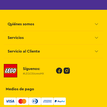
Quiénes somos
Servicios
Grupo Juguetron
Localiza tu tienda
Blog
Servicio al Cliente
Facturación
Proveedores
Contáctanos
Síguenos:
Preguntas Frecuentes
#LEGOStoresMX
Métodos de Pago
Términos y Condiciones
Devoluciones de Compras en Línea
Medios de pago
Aviso de Privacidad