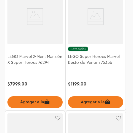
Novedades
LEGO Marvel X-Men: Mansión
LEGO Super Heroes Marvel
X Super Heroes 76294
Busto de Venom 76356
$
7999
.
00
$
1199
.
00
Agregar a la bolsa
Agregar a la bolsa