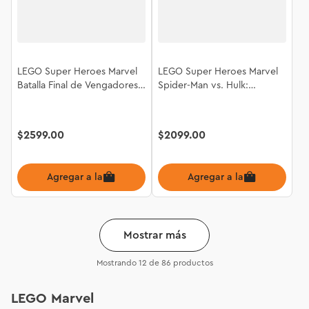
LEGO Super Heroes Marvel
LEGO Super Heroes Marvel
Batalla Final de Vengadores:
Spider-Man vs. Hulk:
Endgame 76323
Choque Épico 76350
$
2599
.
00
$
2099
.
00
Agregar a la bolsa
Agregar a la bolsa
Mostrar más
Mostrando
12 de 86
productos
LEGO Marvel