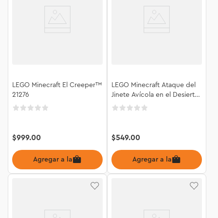
LEGO Minecraft El Creeper™
LEGO Minecraft Ataque del
21276
Jinete Avícola en el Desierto
21592
$
999
.
00
$
549
.
00
Agregar a la bolsa
Agregar a la bolsa