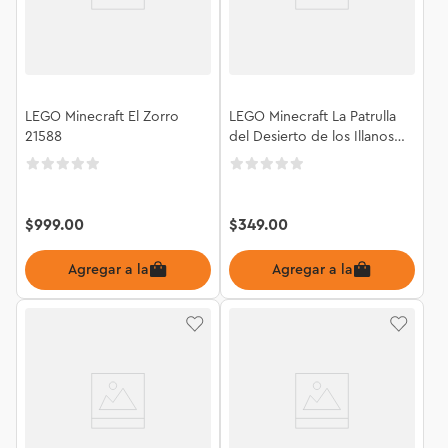
LEGO Minecraft El Zorro
LEGO Minecraft La Patrulla
21588
del Desierto de los Illanos
21267
$
999
.
00
$
349
.
00
Agregar a la bolsa
Agregar a la bolsa