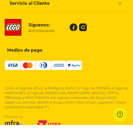
Blog
Servicio al Cliente
Facturación
Proveedores
Contáctanos
Síguenos:
Preguntas Frecuentes
#LEGOStoresMX
Métodos de Pago
Términos y Condiciones
Devoluciones de Compras en Línea
Medios de pago
Aviso de Privacidad
LEGO, el logo de LEGO, la Minifigura, DUPLO, el logo de FRIENDS, el logo de
MINIFIGURES, el logo de HIDDEN SIDE, MINDSTORMS, NINJAGO, VIDIYO,
DREAMZzz y NEXO KNIGHTS son marcas comerciales del Grupo LEGO.
Usado con permiso. ©2025 el Grupo LEGO | 2025 Grupo Juguetron | Todos
los derechos reservados ® |
Powerd by