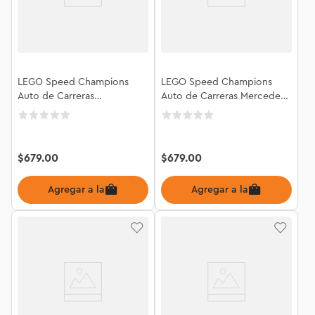
LEGO Speed Champions
LEGO Speed Champions
Auto de Carreras
Auto de Carreras Mercedes-
MoneyGram Haas F1® Team
AMG F1® W15 77244
VF-24 77250
$
679
.
00
$
679
.
00
Agregar a la bolsa
Agregar a la bolsa