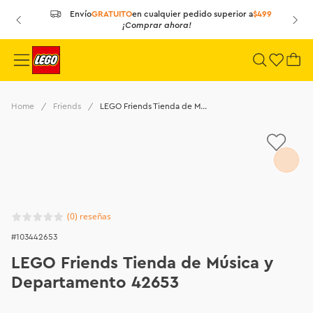
Envío
GRATUITO
en cualquier
pedido superior a
$499
¡Comprar ahora!
Friends
LEGO Friends Tienda de Música y Departamento 42653
(
0
)
103442653
LEGO Friends Tienda de Música y
Departamento 42653