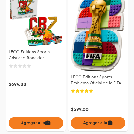
LEGO Editions Sports
Cristiano Ronaldo:
Fenómenos del Futbol
43012
LEGO Editions Sports
Emblema Oficial de la FIFA
$
699
.
00
World Cup 2026™ 43032
$
599
.
00
Agregar a la bolsa
Agregar a la bolsa