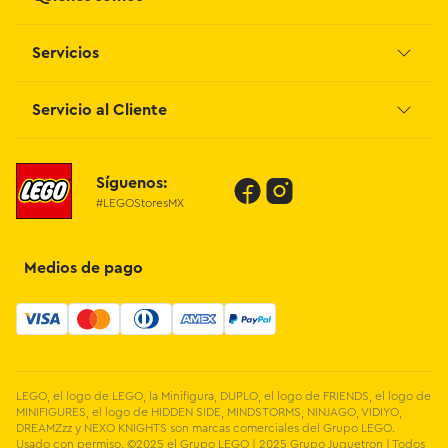
Servicios
Grupo Juguetron
Localiza tu tienda
Blog
Servicio al Cliente
Facturación
Proveedores
Contáctanos
Síguenos:
Preguntas Frecuentes
#LEGOStoresMX
Métodos de Pago
Términos y Condiciones
Devoluciones de Compras en Línea
Medios de pago
Aviso de Privacidad
LEGO, el logo de LEGO, la Minifigura, DUPLO, el logo de FRIENDS, el logo de
MINIFIGURES, el logo de HIDDEN SIDE, MINDSTORMS, NINJAGO, VIDIYO,
DREAMZzz y NEXO KNIGHTS son marcas comerciales del Grupo LEGO.
Usado con permiso. ©2025 el Grupo LEGO | 2025 Grupo Juguetron | Todos