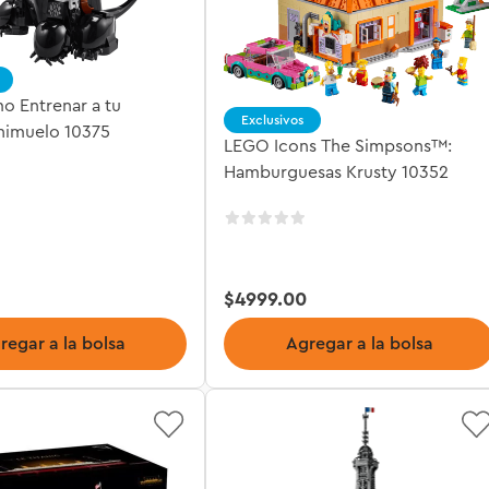
 Entrenar a tu
Exclusivos
himuelo 10375
LEGO Icons The Simpsons™:
Hamburguesas Krusty 10352
$
4999
.
00
regar a la bolsa
Agregar a la bolsa