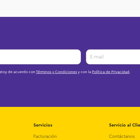
estoy de acuerdo con
Términos y Condiciones
y con la
Política de Privacidad
.
Servicios
Servicio al Cli
Facturación
Contáctanos