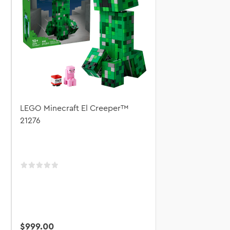
LEGO Minecraft El Creeper™
21276
$
999
.
00