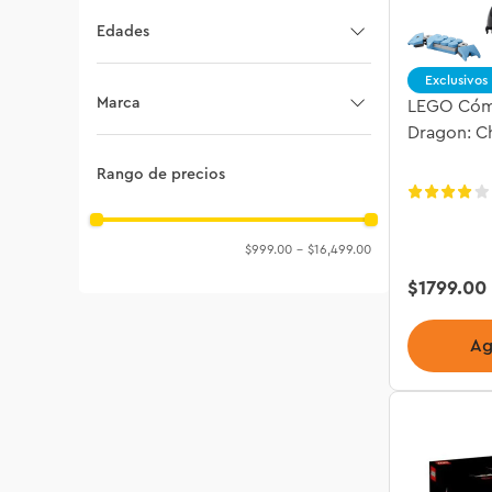
Icons
Edades
Marvel
Exclusivos
18+
Marca
LEGO Cómo
Star Wars
Dragon: C
10+
LEGO
Minecraft
Rango de precios
6+
Harry Potter
$999.00
–
$16,499.00
$
1799
.
00
Ag