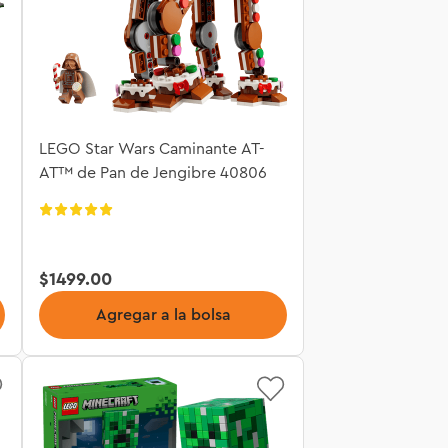
LEGO Star Wars Caminante AT-
AT™ de Pan de Jengibre 40806
$
1499
.
00
Agregar a la bolsa