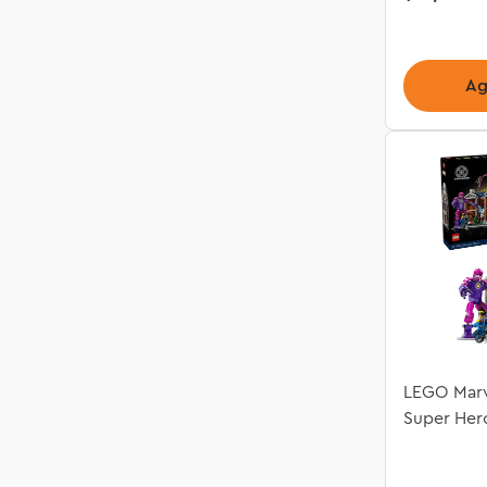
Ag
LEGO Marv
Super Her