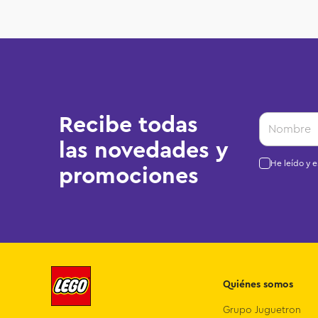
Recibe todas
las novedades y
He leído y 
promociones
Quiénes somos
Grupo Juguetron