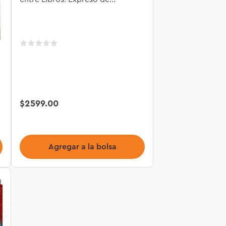
Hogwarts™ 76450
$
2599
.
00
Agregar a la bolsa