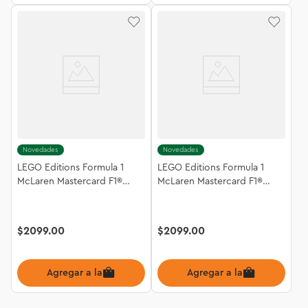
Novedades
Novedades
LEGO Editions Formula 1
LEGO Editions Formula 1
McLaren Mastercard F1®
McLaren Mastercard F1®
Team: Casco de Oscar Piastri
Team: Casco de Lando
43017
Norris 43023
$
2099
.
00
$
2099
.
00
Agregar a la bolsa
Agregar a la bolsa