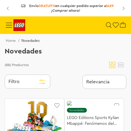
Envío
GRATUITO
en cualquier
pedido superior a
$499
¡Comprar ahora!
Novedades
Novedades
(88)
Productos
Filtro
Relevancia
Novedades
LEGO Editions Sports Kylian
Mbappé: Fenómenos del
Futbol 43013