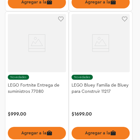
Agregar a la bolsa
Agregar a la bolsa
Novedades
Novedades
LEGO Fortnite Entrega de
LEGO Bluey Familia de Bluey
suministros 77080
para Construir 11217
$
999
.
00
$
1699
.
00
Agregar a la bolsa
Agregar a la bolsa