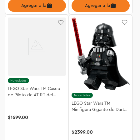
Agregar a la bolsa
Agregar a la bolsa
Novedades
LEGO Star Wars TM Casco
de Piloto de AT-RT del
Novedades
Remanente Imperial 75458
LEGO Star Wars TM
Minifigura Gigante de Darth
Vader™ 75461
$
1699
.
00
$
2399
.
00