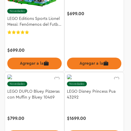
Novedades
$
699
.
00
LEGO Editions Sports Lionel
Messi: Fenómenos del Futbol
43011
$
699
.
00
Agregar a la bolsa
Agregar a la bolsa
Novedades
Novedades
LEGO DUPLO Bluey Pizzeras
LEGO Disney Princess Pua
con Muffin y Bluey 10469
43292
$
799
.
00
$
1699
.
00