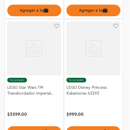
Agregar a la bolsa
Agregar a la bolsa
Novedades
Novedades
LEGO Star Wars TM
LEGO Disney Princess
Transbordador Imperial
Kakamoras 43293
Clase Lambda 75459
$
3299
.
00
$
999
.
00