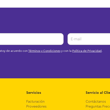
estoy de acuerdo con
Términos y Condiciones
y con la
Política de Privacidad
.
Servicios
Servicio al Cli
Facturación
Contáctanos
Proveedores
Preguntas Frec