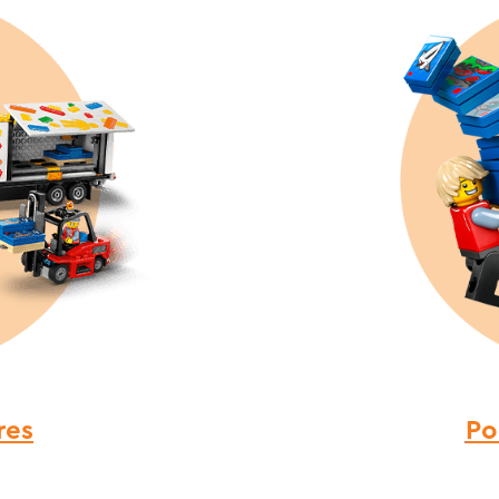
res
Po