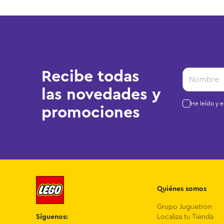
Recibe todas
las novedades y
He leído y 
promociones
Quiénes somos
Grupo Juguetron
Síguenos:
Localiza tu Tienda