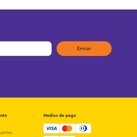
Enviar
ente
Medios de pago
uentes