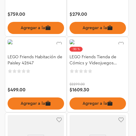
$
759
.
00
$
279
.
00
Agregar a la bolsa
Agregar a la bolsa
30 %
LEGO Friends Habitación de
LEGO Friends Tienda de
Paisley 42647
Cómics y Videojuegos
42674
$
2299
.
00
$
499
.
00
$
1609
.
30
Agregar a la bolsa
Agregar a la bolsa