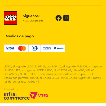
Proveedores
Contáctanos
Síguenos:
Preguntas Frecuentes
#LEGOStoresMX
Métodos de Pago
Términos y Condiciones
Devoluciones de Compras en Línea
Medios de pago
Aviso de Privacidad
LEGO, el logo de LEGO, la Minifigura, DUPLO, el logo de FRIENDS, el logo de
MINIFIGURES, el logo de HIDDEN SIDE, MINDSTORMS, NINJAGO, VIDIYO,
DREAMZzz y NEXO KNIGHTS son marcas comerciales del Grupo LEGO.
Usado con permiso. ©2025 el Grupo LEGO | 2025 Grupo Juguetron | Todos
los derechos reservados ® |
Powerd by