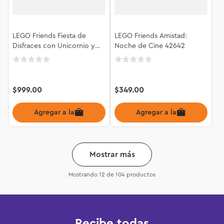
LEGO Friends Fiesta de
LEGO Friends Amistad:
Disfraces con Unicornio y
Noche de Cine 42642
Hada 42661
$
999
.
00
$
349
.
00
Agregar a la bolsa
Agregar a la bolsa
Mostrar más
Mostrando
12 de 104
productos
Recibe todas