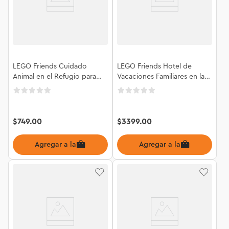
LEGO Friends Cuidado
LEGO Friends Hotel de
Animal en el Refugio para
Vacaciones Familiares en la
Pandas 42648
Playa 42673
$
749
.
00
$
3399
.
00
Agregar a la bolsa
Agregar a la bolsa