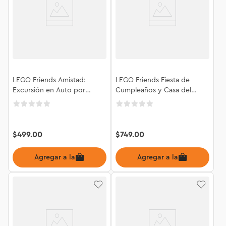
LEGO Friends Amistad:
LEGO Friends Fiesta de
Excursión en Auto por
Cumpleaños y Casa del
Carretera 42659
Árbol Felina 42666
$
499
.
00
$
749
.
00
Agregar a la bolsa
Agregar a la bolsa