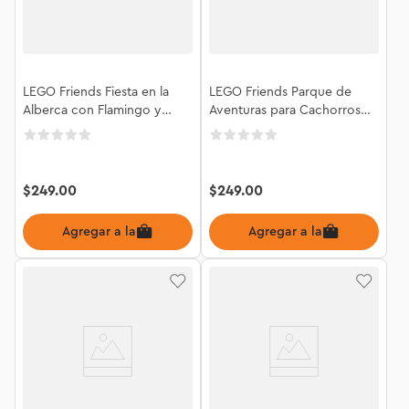
LEGO Friends Fiesta en la
LEGO Friends Parque de
Alberca con Flamingo y
Aventuras para Cachorros
Unicornio 42658
42665
$
249
.
00
$
249
.
00
Agregar a la bolsa
Agregar a la bolsa