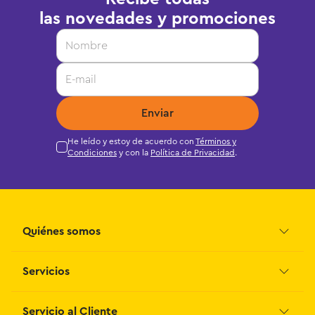
las novedades y promociones
Enviar
He leído y estoy de acuerdo con
Términos y
Condiciones
y con la
Política de Privacidad
.
Quiénes somos
Servicios
Grupo Juguetron
Localiza tu tienda
Blog
Servicio al Cliente
Facturación