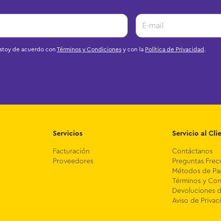
estoy de acuerdo con
Términos y Condiciones
y con la
Política de Privacidad
.
Servicios
Servicio al Cli
Facturación
Contáctanos
Proveedores
Preguntas Frec
Métodos de P
Términos y Con
Devoluciones 
Aviso de Privac