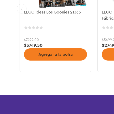
LEGO Ideas Los Goonies 21363
LEGO I
Fábric
$
7499
.
00
$
5499
.
$
3749
.
50
$
274
Agregar a la bolsa