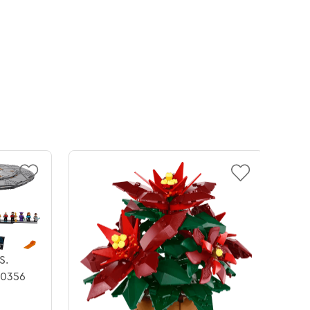
S.
10356