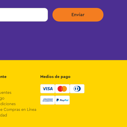
Enviar
ente
Medios de pago
uentes
ago
diciones
de Compras en Línea
idad