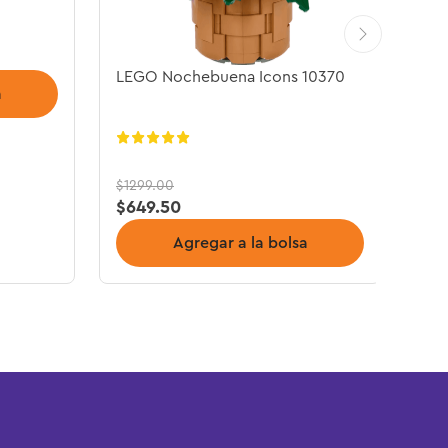
LEGO Nochebuena Icons 10370
a
$
1299
.
00
$
649
.
50
Agregar a la bolsa