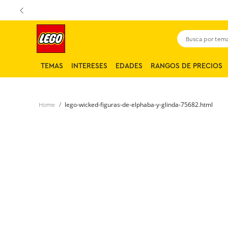
Busca por tema,
TEMAS
INTERESES
EDADES
RANGOS DE PRECIOS
lego-wicked-figuras-de-elphaba-y-glinda-75682.html