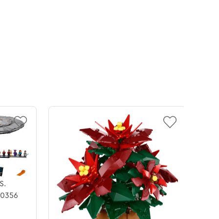
S.
10356