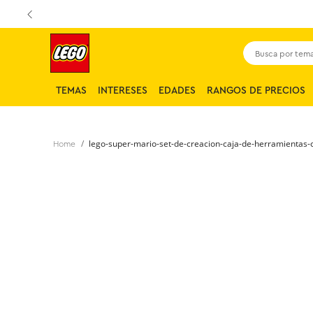
Busca por tema,
TEMAS
INTERESES
EDADES
RANGOS DE PRECIOS
lego-super-mario-set-de-creacion-caja-de-herramientas-