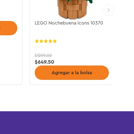
LEGO Nochebuena Icons 10370
a
$
1299
.
00
$
649
.
50
Agregar a la bolsa