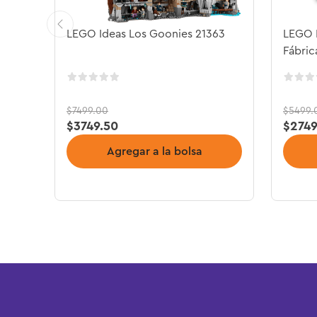
LEGO Ideas Los Goonies 21363
LEGO I
Fábric
$
7499
.
00
$
5499
.
$
3749
.
50
$
274
Agregar a la bolsa