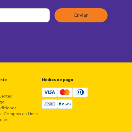
Enviar
ente
Medios de pago
uentes
ago
diciones
de Compras en Línea
idad