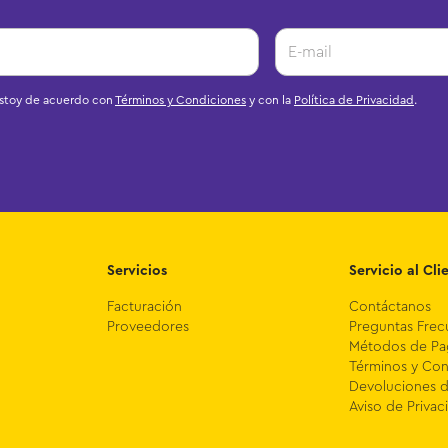
estoy de acuerdo con
Términos y Condiciones
y con la
Política de Privacidad
.
Servicios
Servicio al Cli
Facturación
Contáctanos
Proveedores
Preguntas Frec
Métodos de P
Términos y Con
Devoluciones 
Aviso de Privac