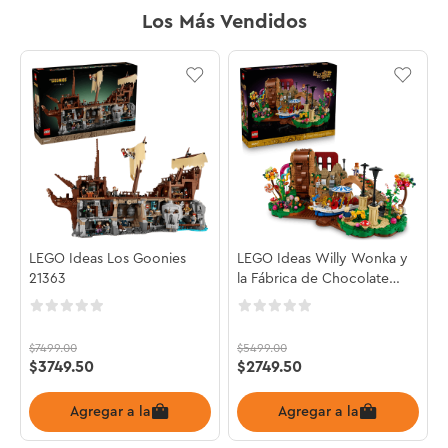
Los Más Vendidos
LEGO Ideas Los Goonies
LEGO Ideas Willy Wonka y
21363
la Fábrica de Chocolate
21360
$
7499
.
00
$
5499
.
00
$
3749
.
50
$
2749
.
50
Agregar a la bolsa
Agregar a la bolsa