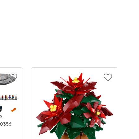
S.
10356