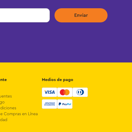
Enviar
ente
Medios de pago
uentes
ago
diciones
de Compras en Línea
idad