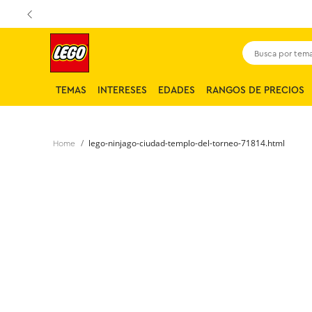
Busca por tema,
TEMAS
INTERESES
EDADES
RANGOS DE PRECIOS
lego-ninjago-ciudad-templo-del-torneo-71814.html