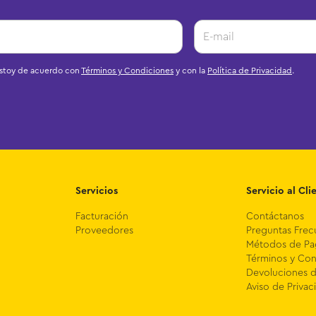
estoy de acuerdo con
Términos y Condiciones
y con la
Política de Privacidad
.
Servicios
Servicio al Cli
Facturación
Contáctanos
Proveedores
Preguntas Frec
Métodos de P
Términos y Con
Devoluciones 
Aviso de Privac