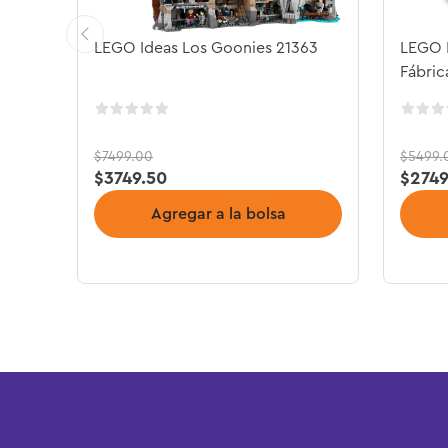
LEGO Ideas Los Goonies 21363
LEGO I
Fábric
$
7499
.
00
$
5499
.
$
3749
.
50
$
274
Agregar a la bolsa