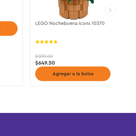
LEGO Nochebuena Icons 10370
a
$
1299
.
00
$
649
.
50
Agregar a la bolsa