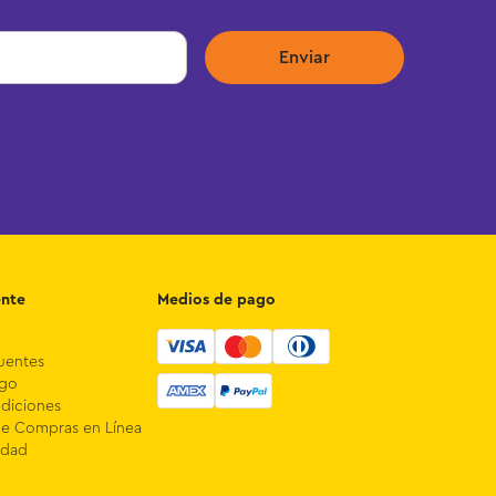
Enviar
ente
Medios de pago
uentes
ago
diciones
de Compras en Línea
idad