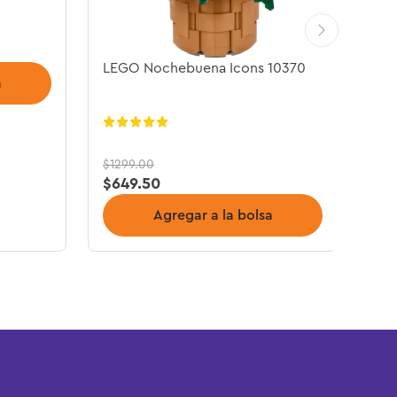
LEGO Nochebuena Icons 10370
a
$
1299
.
00
$
649
.
50
Agregar a la bolsa