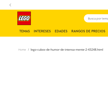
Busca por tema,
TEMAS
INTERESES
EDADES
RANGOS DE PRECIOS
lego-cubos-de-humor-de-intensa-mente-2-43248.html