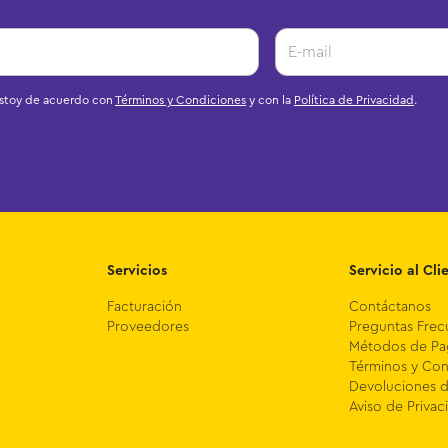
estoy de acuerdo con
Términos y Condiciones
y con la
Política de Privacidad
.
Servicios
Servicio al Cli
Facturación
Contáctanos
Proveedores
Preguntas Frec
Métodos de P
Términos y Con
Devoluciones 
Aviso de Privac