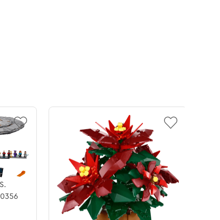
S.
10356