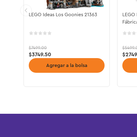
LEGO Ideas Los Goonies 21363
LEGO I
Fábric
$
7499
.
00
$
5499
.
$
3749
.
50
$
274
Agregar a la bolsa