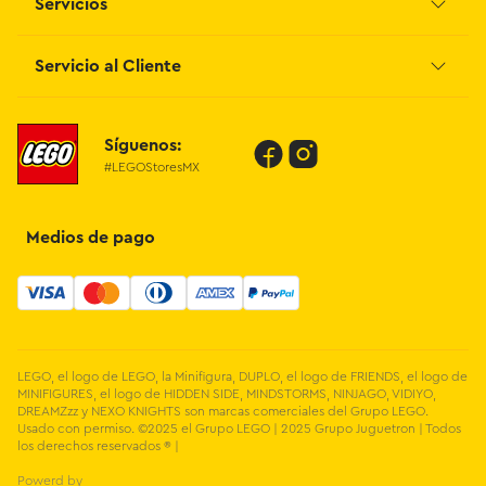
Servicios
Grupo Juguetron
Localiza tu tienda
Blog
Servicio al Cliente
Facturación
Proveedores
Contáctanos
Síguenos:
Preguntas Frecuentes
#LEGOStoresMX
Métodos de Pago
Términos y Condiciones
Devoluciones de Compras en Línea
Medios de pago
Aviso de Privacidad
LEGO, el logo de LEGO, la Minifigura, DUPLO, el logo de FRIENDS, el logo de
MINIFIGURES, el logo de HIDDEN SIDE, MINDSTORMS, NINJAGO, VIDIYO,
DREAMZzz y NEXO KNIGHTS son marcas comerciales del Grupo LEGO.
Usado con permiso. ©2025 el Grupo LEGO | 2025 Grupo Juguetron | Todos
los derechos reservados ® |
Powerd by