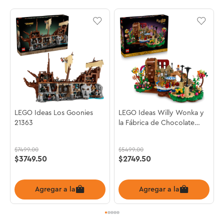
LEGO Ideas Los Goonies
LEGO Ideas Willy Wonka y
21363
la Fábrica de Chocolate
21360
$
7499
.
00
$
5499
.
00
$
3749
.
50
$
2749
.
50
Agregar a la bolsa
Agregar a la bolsa