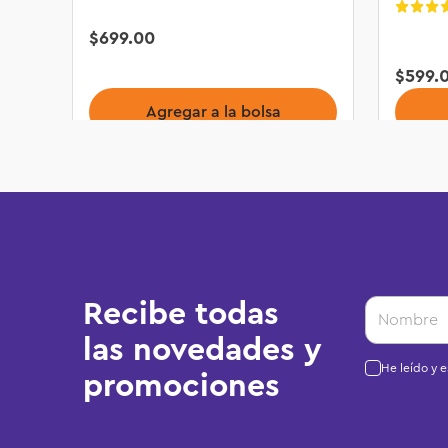
$
699
.
00
$
599
.
Agregar a la bolsa
Recibe todas
las novedades y
He leído y 
promociones