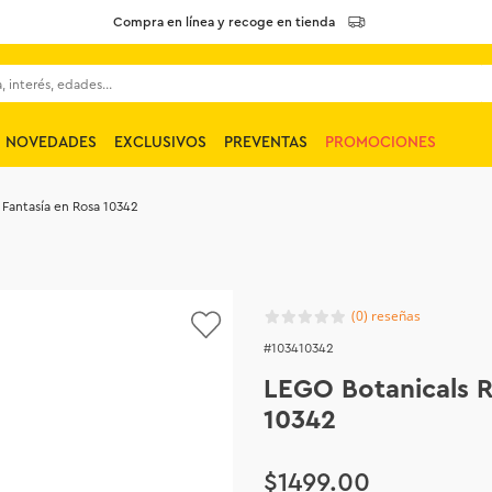
Compra en línea y recoge en tienda
 interés, edades...
NOVEDADES
EXCLUSIVOS
PREVENTAS
PROMOCIONES
 Fantasía en Rosa 10342
(
0
)
103410342
LEGO Botanicals R
10342
$
1499
.
00