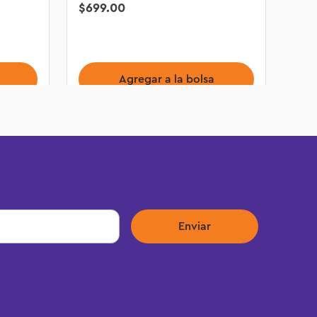
$
699
.
00
Agregar a la bolsa
Enviar