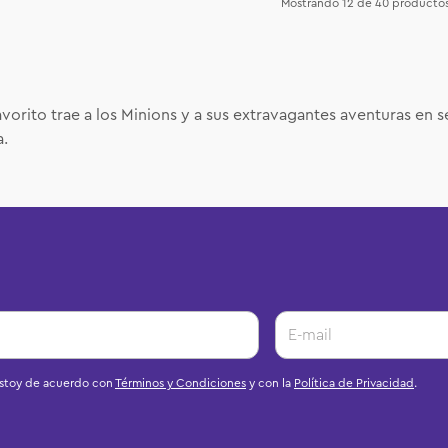
Mostrando
12 de 40
producto
vorito trae a los Minions y a sus extravagantes aventuras en s
a.
estoy de acuerdo con
Términos y Condiciones
y con la
Política de Privacidad
.