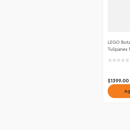
LEGO Bota
Tulipanes 
$
1399
.
00
Ag