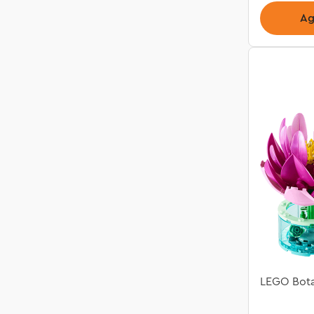
Ag
LEGO Botan