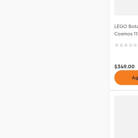
LEGO Botan
Cosmos 11
$
349
.
00
Ag