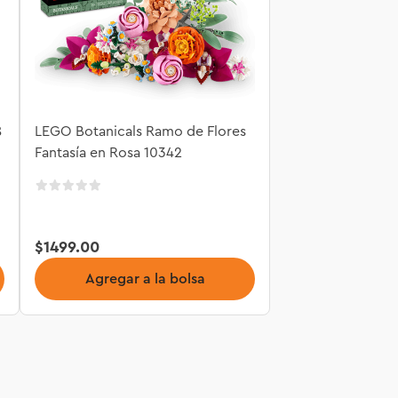
8
LEGO Botanicals Ramo de Flores
Fantasía en Rosa 10342
$
1499
.
00
Agregar a la bolsa