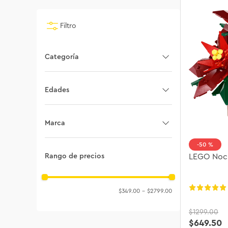
Filtro
Categoría
Icons
Edades
Creator Expert
18+
Marca
9+
50 %
LEGO
LEGO Noch
Rango de precios
8+
$349.00
–
$2799.00
$
1299
.
00
$
649
.
50