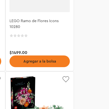
LEGO Ramo de Flores Icons
10280
$
1499
.
00
Agregar a la bolsa