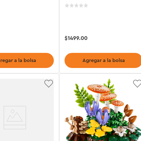
$
1499
.
00
regar a la bolsa
Agregar a la bolsa