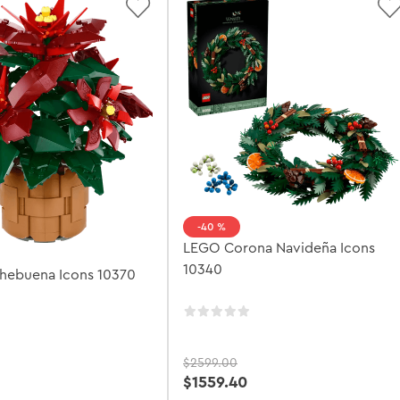
40 %
LEGO Corona Navideña Icons
10340
ebuena Icons 10370
$
2599
.
00
$
1559
.
40