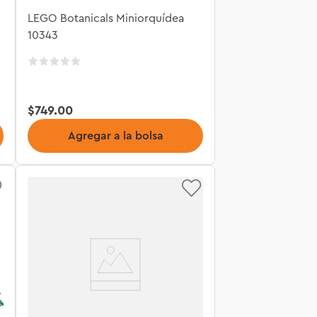
LEGO Botanicals Miniorquídea
10343
$
749
.
00
Agregar a la bolsa