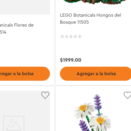
LEGO Botanicals Hongos del
Bosque 11505
icals Flores de
514
$
1999
.
00
regar a la bolsa
Agregar a la bolsa