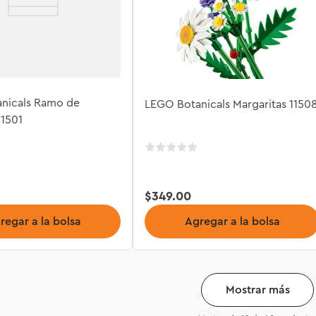
nicals Ramo de
LEGO Botanicals Margaritas 1150
11501
$
349
.
00
regar a la bolsa
Agregar a la bolsa
Mostrar más