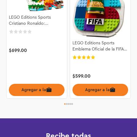
LEGO Editions Sports
Cristiano Ronaldo:
Fenómenos del Futbol
43012
LEGO Editions Sports
Emblema Oficial de la FIFA
$
699
.
00
World Cup 2026™ 43032
$
599
.
00
Agregar a la bolsa
Agregar a la bolsa
Recibe todas