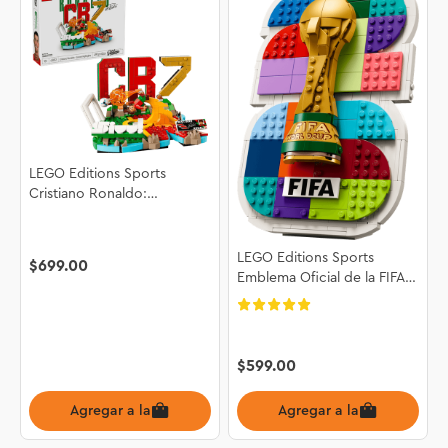
LEGO Editions Sports
Cristiano Ronaldo:
Fenómenos del Futbol
43012
LEGO Editions Sports
$
699
.
00
Emblema Oficial de la FIFA
World Cup 2026™ 43032
$
599
.
00
Agregar a la bolsa
Agregar a la bolsa