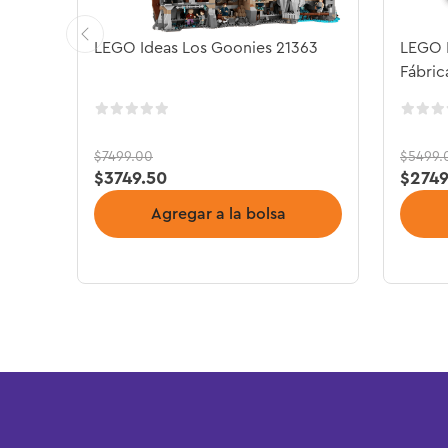
LEGO Ideas Los Goonies 21363
LEGO I
Fábric
$
7499
.
00
$
5499
.
$
3749
.
50
$
274
Agregar a la bolsa