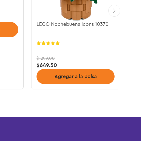
LEGO Nochebuena Icons 10370
a
$
1299
.
00
$
649
.
50
Agregar a la bolsa