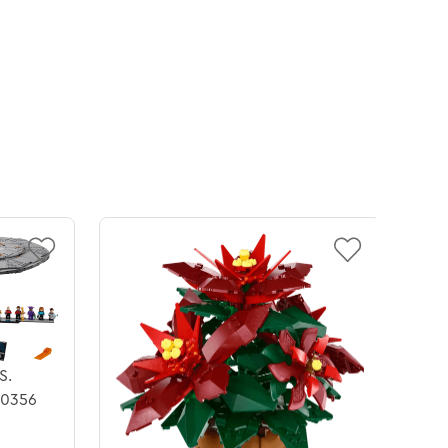
S.
10356