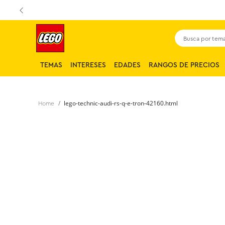
Busca por tema,
TEMAS
INTERESES
EDADES
RANGOS DE PRECIOS
lego-technic-audi-rs-q-e-tron-42160.html