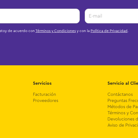
estoy de acuerdo con
Términos y Condiciones
y con la
Política de Privacidad
.
Servicios
Servicio al Cli
Facturación
Contáctanos
Proveedores
Preguntas Frec
Métodos de P
Términos y Con
Devoluciones 
Aviso de Privac