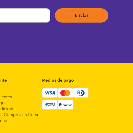
Enviar
ente
Medios de pago
uentes
ago
diciones
de Compras en Línea
idad