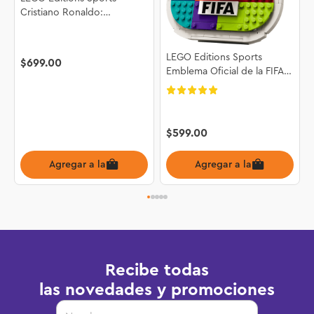
Cristiano Ronaldo:
Fenómenos del Futbol
43012
LEGO Editions Sports
$
699
.
00
Emblema Oficial de la FIFA
World Cup 2026™ 43032
$
599
.
00
Agregar a la bolsa
Agregar a la bolsa
Recibe todas
las novedades y promociones