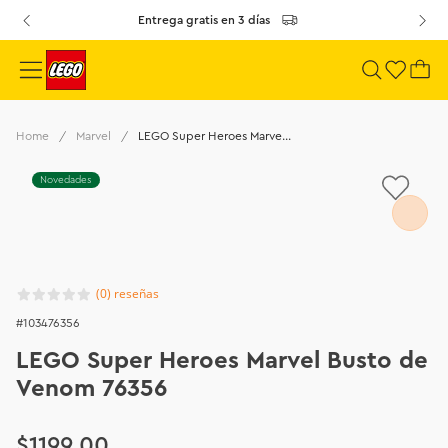
Entrega gratis en 3 días
Marvel
LEGO Super Heroes Marvel Busto de Venom 76356
Novedades
(
0
)
103476356
LEGO Super Heroes Marvel Busto de
Venom 76356
$
1199
.
00