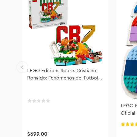
LEGO Editions Sports Cristiano
Ronaldo: Fenómenos del Futbol
43012
LEGO E
Oficial
2026™
$
699
.
00