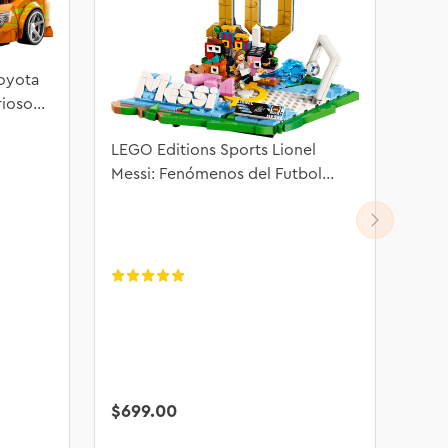
oyota
rioso
LEGO Editions Sports Lionel
Messi: Fenómenos del Futbol
43011
$
699
.
00