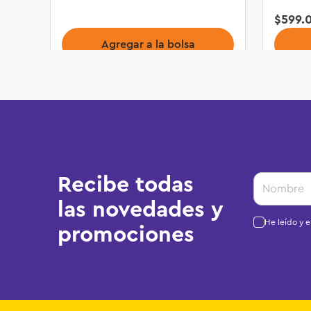
$
599
.
Agregar a la bolsa
Recibe todas
las novedades y
He leído y 
promociones