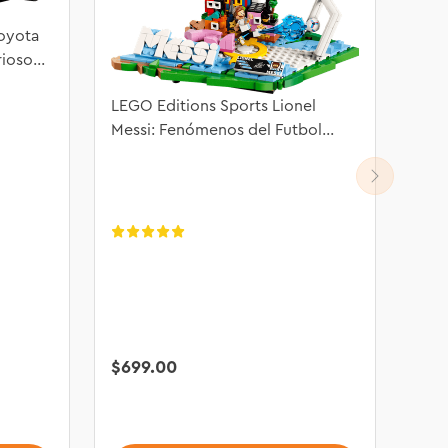
oyota
rioso
LEGO Editions Sports Lionel
Messi: Fenómenos del Futbol
43011
$
699
.
00