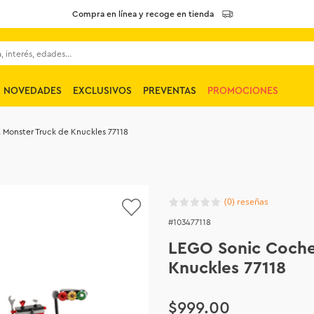
Compra en línea y recoge en tienda
 interés, edades...
NOVEDADES
EXCLUSIVOS
PREVENTAS
PROMOCIONES
 Monster Truck de Knuckles 77118
(
0
)
103477118
LEGO Sonic Coche 
Knuckles 77118
$
999
.
00