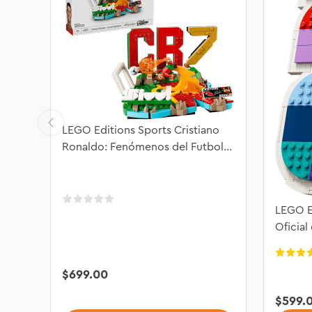
LEGO Editions Sports Cristiano
Ronaldo: Fenómenos del Futbol
43012
LEGO E
Oficial
2026™
$
699
.
00
$
599
.