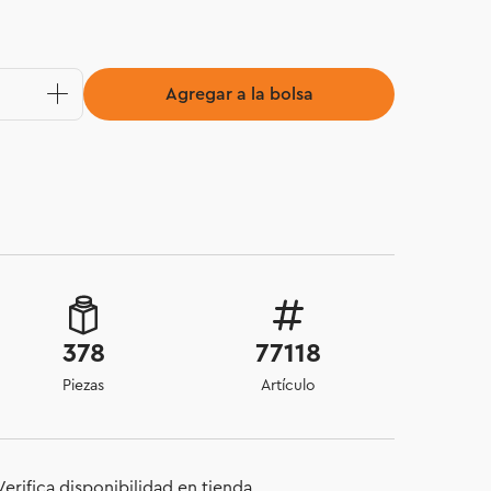
Agregar a la bolsa
378
77118
Piezas
Artículo