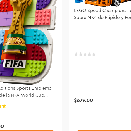
LEGO Speed Champions T
Supra MK4 de Rápido y Fu
77260
ditions Sports Emblema
 de la FIFA World Cup
$
679
.
00
 43032
00