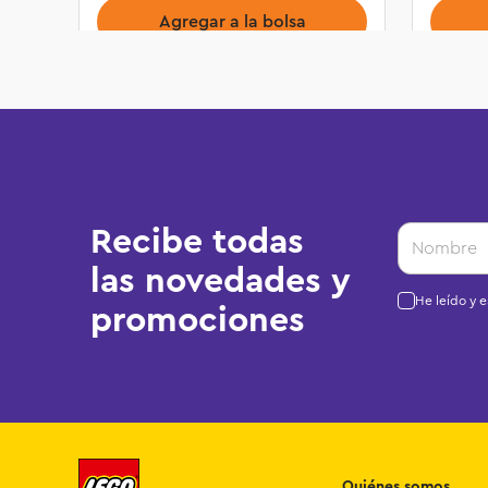
Agregar a la bolsa
Recibe todas
las novedades y
He leído y 
promociones
Quiénes somos