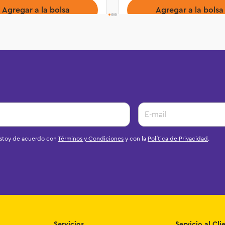
Agregar a la bolsa
Agregar a la bolsa
estoy de acuerdo con
Términos y Condiciones
y con la
Política de Privacidad
.
Servicios
Servicio al Cli