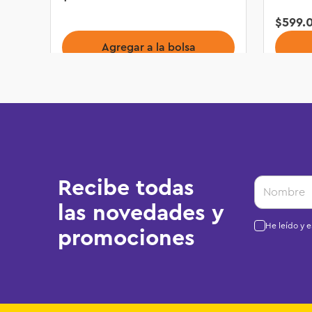
$
599
.
Agregar a la bolsa
Recibe todas
las novedades y
He leído y 
promociones