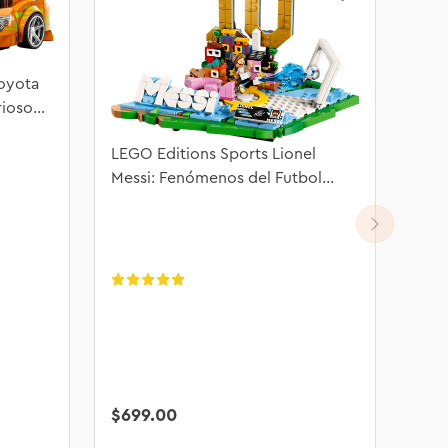
oyota
rioso
LEGO Editions Sports Lionel
Messi: Fenómenos del Futbol
43011
$
699
.
00