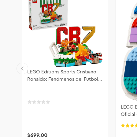
LEGO Editions Sports Cristiano
Ronaldo: Fenómenos del Futbol
43012
LEGO E
Oficial
2026™
$
699
.
00