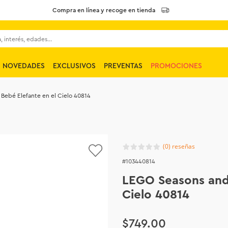
Compra en línea y recoge en tienda
 interés, edades...
NOVEDADES
EXCLUSIVOS
PREVENTAS
PROMOCIONES
Bebé Elefante en el Cielo 40814
(
0
)
103440814
LEGO Seasons and 
Cielo 40814
$
749
.
00