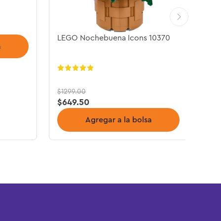
LEGO Nochebuena Icons 10370
a
$
1299
.
00
$
649
.
50
Agregar a la bolsa