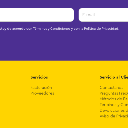
estoy de acuerdo con
Términos y Condiciones
y con la
Política de Privacidad
.
Servicios
Servicio al Cli
Facturación
Contáctanos
Proveedores
Preguntas Frec
Métodos de P
Términos y Con
Devoluciones 
Aviso de Privac