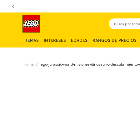
Busca por tema,
TEMAS
INTERESES
EDADES
RANGOS DE PRECIOS
lego-jurassic-world-misiones-dinosaurio-descubrimiento