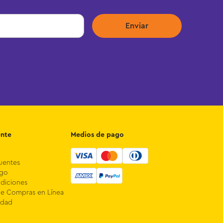
Enviar
ente
Medios de pago
uentes
ago
diciones
de Compras en Línea
idad