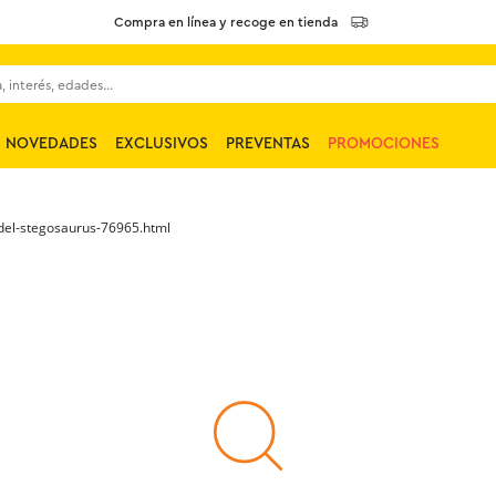
Compra en línea y recoge en tienda
 interés, edades...
NOVEDADES
EXCLUSIVOS
PREVENTAS
PROMOCIONES
-del-stegosaurus-76965.html