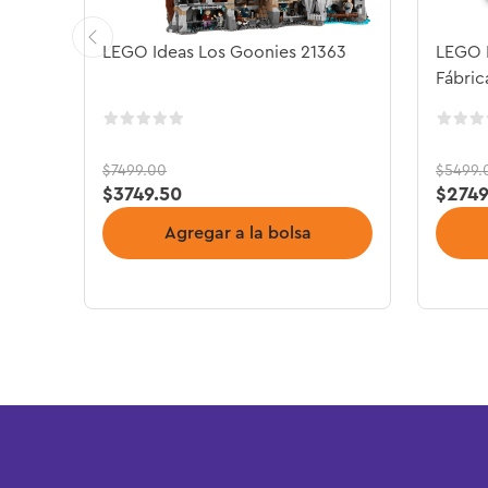
LEGO Ideas Los Goonies 21363
LEGO I
Fábric
$
7499
.
00
$
5499
.
$
3749
.
50
$
274
Agregar a la bolsa