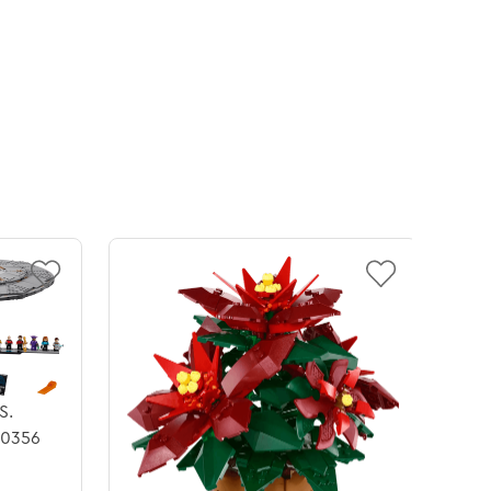
S.
10356