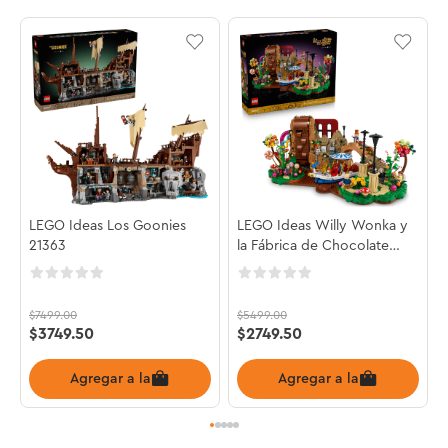
LEGO Ideas Los Goonies
LEGO Ideas Willy Wonka y
21363
la Fábrica de Chocolate
21360
$
7499
.
00
$
5499
.
00
$
3749
.
50
$
2749
.
50
Agregar a la bolsa
Agregar a la bolsa