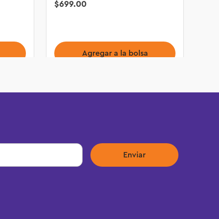
$
699
.
00
Agregar a la bolsa
Enviar