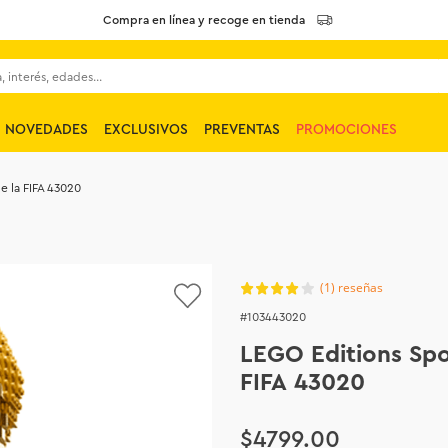
Compra en línea y recoge en tienda
 interés, edades...
NOVEDADES
EXCLUSIVOS
PREVENTAS
PROMOCIONES
e la FIFA 43020
(
1
)
103443020
LEGO Editions Spo
FIFA 43020
$
4799
.
00