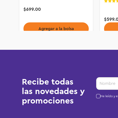
$
699
.
00
$
599
.
Agregar a la bolsa
Recibe todas
las novedades y
He leído y 
promociones