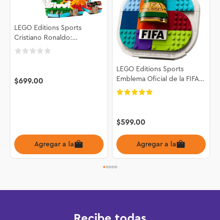
LEGO Editions Sports
Cristiano Ronaldo:
Fenómenos del Futbol
43012
LEGO Editions Sports
Emblema Oficial de la FIFA
$
699
.
00
World Cup 2026™ 43032
$
599
.
00
Agregar a la bolsa
Agregar a la bolsa
Recibe todas