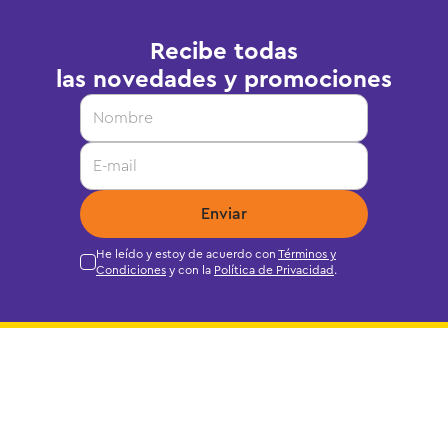
Recibe todas
las novedades y promociones
Enviar
He leído y estoy de acuerdo con
Términos y
Condiciones
y con la
Política de Privacidad
.
Quiénes somos
Servicios
Grupo Juguetron