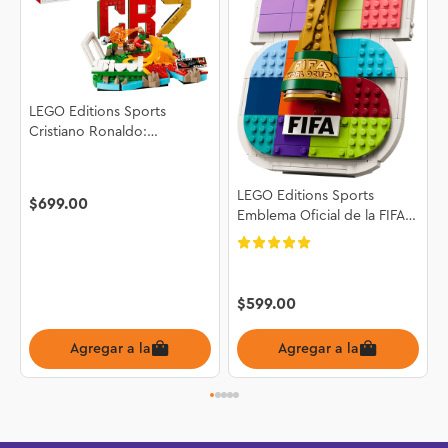
LEGO Editions Sports
Cristiano Ronaldo:
Fenómenos del Futbol
43012
LEGO Editions Sports
$
699
.
00
Emblema Oficial de la FIFA
World Cup 2026™ 43032
$
599
.
00
Agregar a la bolsa
Agregar a la bolsa