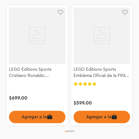
LEGO Editions Sports
LEGO Editions Sports
Cristiano Ronaldo:
Emblema Oficial de la FIFA
Fenómenos del Futbol
World Cup 2026™ 43032
43012
$
699
.
00
$
599
.
00
Agregar a la bolsa
Agregar a la bolsa