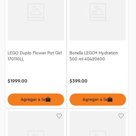
LEGO Duplo Flower Pot Girl
Botella LEGO® Hydration
170110LL
500 ml 40420600
$
1999
.
00
$
399
.
00
Agregar a la bolsa
Agregar a la bolsa