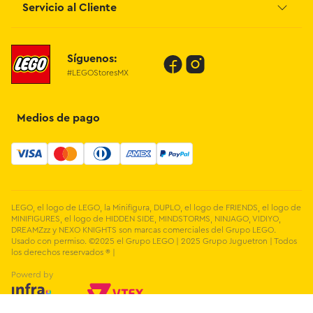
Blog
Servicio al Cliente
Facturación
Proveedores
Contáctanos
Síguenos:
Preguntas Frecuentes
#LEGOStoresMX
Métodos de Pago
Términos y Condiciones
Devoluciones de Compras en Línea
Medios de pago
Aviso de Privacidad
LEGO, el logo de LEGO, la Minifigura, DUPLO, el logo de FRIENDS, el logo de
MINIFIGURES, el logo de HIDDEN SIDE, MINDSTORMS, NINJAGO, VIDIYO,
DREAMZzz y NEXO KNIGHTS son marcas comerciales del Grupo LEGO.
Usado con permiso. ©2025 el Grupo LEGO | 2025 Grupo Juguetron | Todos
los derechos reservados ® |
Powerd by