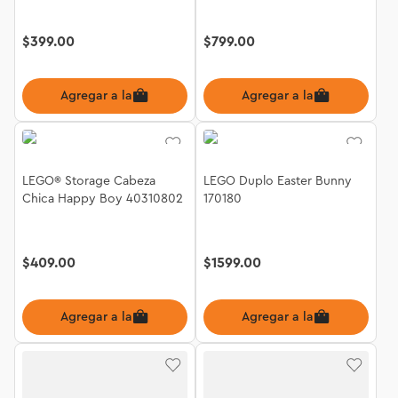
$
399
.
00
$
799
.
00
Agregar a la bolsa
Agregar a la bolsa
LEGO® Storage Cabeza
LEGO Duplo Easter Bunny
Chica Happy Boy 40310802
170180
$
409
.
00
$
1599
.
00
Agregar a la bolsa
Agregar a la bolsa