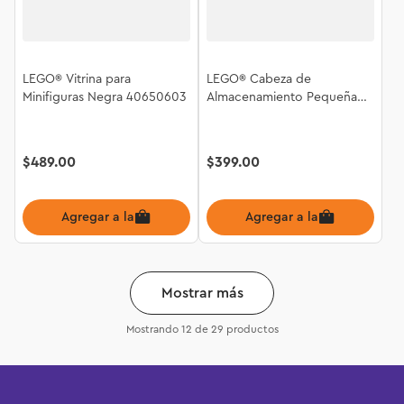
LEGO® Vitrina para
LEGO® Cabeza de
Minifiguras Negra 40650603
Almacenamiento Pequeña
40311724
$
489
.
00
$
399
.
00
Agregar a la bolsa
Agregar a la bolsa
Mostrar más
Mostrando
12 de 29
productos